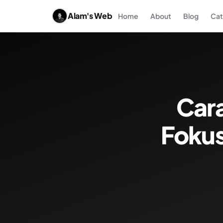
Alam's Web
Home
About
Blog
Cat
Cara
Fokus