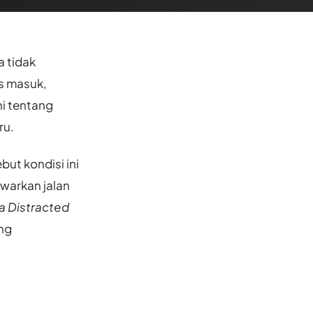
a tidak
us masuk,
ini tentang
ru.
ut kondisi ini
awarkan jalan
a Distracted
ing