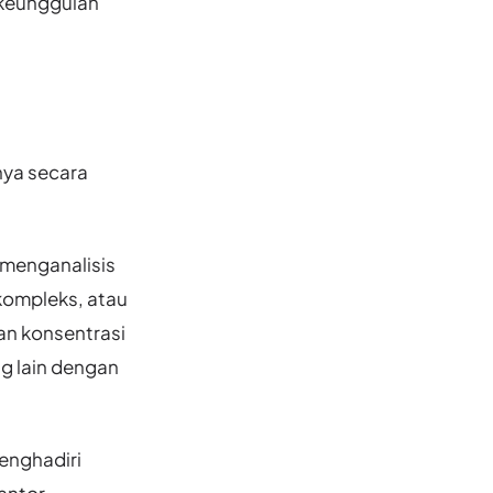
keunggulan
ya secara
 menganalisis
kompleks, atau
an konsentrasi
ang lain dengan
menghadiri
antor.