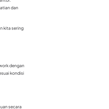
hatian dan
n kita sering
 work dengan
suai kondisi
guan secara