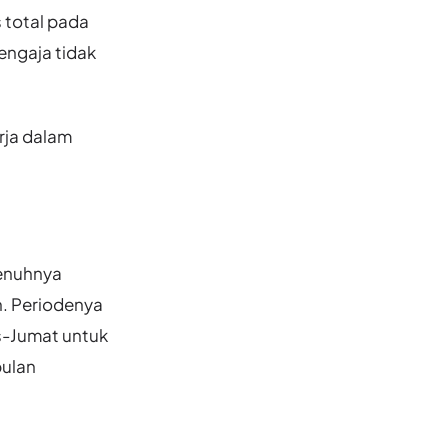
s total pada
engaja tidak
rja dalam
penuhnya
n. Periodenya
s-Jumat untuk
bulan