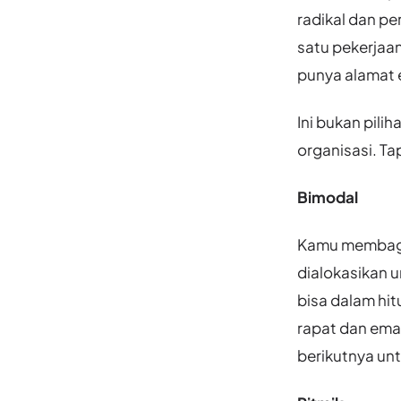
radikal dan pe
satu pekerjaa
punya alamat
Ini bukan pili
organisasi. Ta
Bimodal
Kamu membagi 
dialokasikan u
bisa dalam hi
rapat dan emai
berikutnya unt