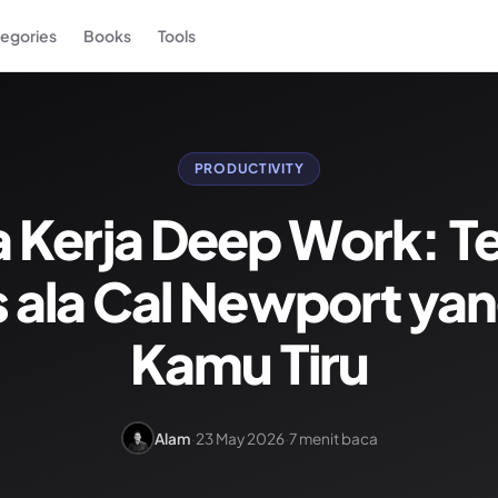
egories
Books
Tools
PRODUCTIVITY
 Kerja Deep Work: T
 ala Cal Newport yan
Kamu Tiru
Alam
·
23 May 2026
·
7 menit baca