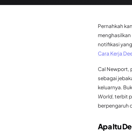
Pernahkah kam
menghasilkan 
notifikasi yang
Cara Kerja De
Cal Newport, p
sebagai jeba
keluarnya. Buk
World
, terbit
berpengaruh d
Apa Itu D