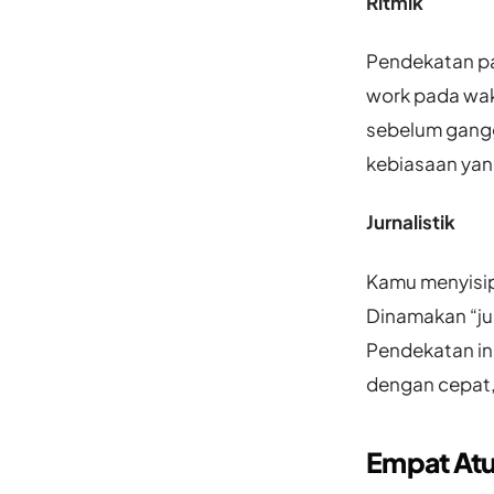
Ritmik
Pendekatan pa
work pada wakt
sebelum gangg
kebiasaan yan
Jurnalistik
Kamu menyisip
Dinamakan “jur
Pendekatan in
dengan cepat,
Empat At