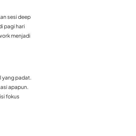
an sesi deep
i pagi hari
work menjadi
l yang padat.
uasi apapun.
si fokus