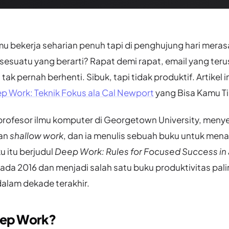
u bekerja seharian penuh tapi di penghujung hari meras
sesuatu yang berarti? Rapat demi rapat, email yang ter
 tak pernah berhenti. Sibuk, tapi tidak produktif. Artikel 
ep Work: Teknik Fokus ala Cal Newport
yang Bisa Kamu Ti
rofesor ilmu komputer di Georgetown University, menyeb
kan
shallow work
, dan ia menulis sebuah buku untuk men
u itu berjudul
Deep Work: Rules for Focused Success in 
 pada 2016 dan menjadi salah satu buku produktivitas pal
alam dekade terakhir.
eep Work?