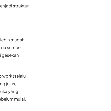
enjadi struktur
s lebih mudah
a ia sumber
i gesekan
 work (selalu
ng jelas,
buka yang
sebelum mulai.