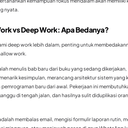
tahankan kemampuan fokus mendalam akan memiliki 
g nyata.
ork vs Deep Work: Apa Bedanya?
mi deep work lebih dalam, penting untuk membedakann
hallow work.
lah menulis bab baru dari buku yang sedang dikerjakan,
n menarik kesimpulan, merancang arsitektur sistem yang 
a pemrograman baru dari awal. Pekerjaan ini membutuhk
iganggu di tengah jalan, dan hasilnya sulit diduplikasi or
dalah membalas email, mengisi formulir laporan rutin, 
asi mingguan, atau menjawab pesan di grup WhatsApp k