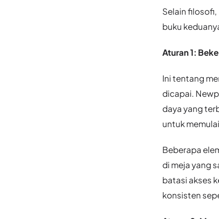
Selain filosof
buku keduany
Aturan 1: Bek
Ini tentang me
dicapai. Newp
daya yang ter
untuk memulai
Beberapa eleme
di meja yang sa
batasi akses k
konsisten sepe