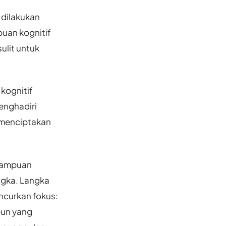
 dilakukan
uan kognitif
ulit untuk
 kognitif
menghadiri
k menciptakan
emampuan
ngka. Langka
ncurkan fokus:
pun yang