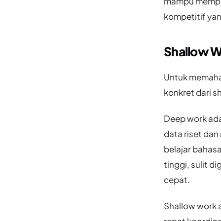
mampu memper
kompetitif yan
Shallow W
Untuk memaha
konkret dari s
Deep work ada
data riset da
belajar bahas
tinggi, sulit d
cepat.
Shallow work a
rapat koordin