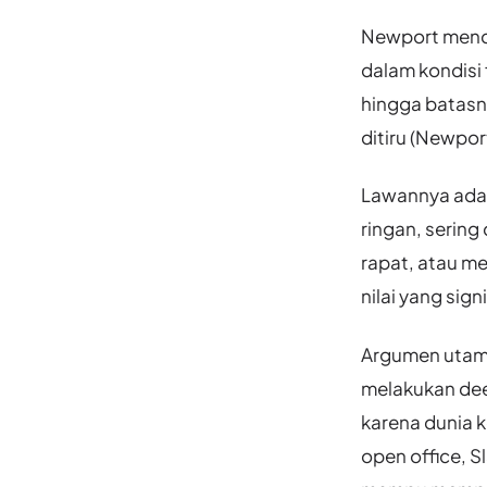
Newport mende
dalam kondisi
hingga batasny
ditiru (Newpor
Lawannya ada
ringan, sering
rapat, atau me
nilai yang sign
Argumen utama
melakukan dee
karena dunia 
open office, S