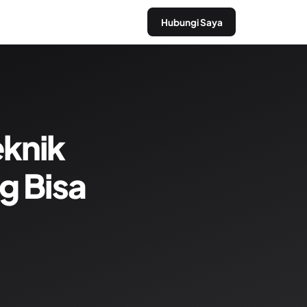
Hubungi Saya
eknik
g Bisa