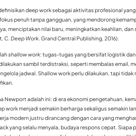
finisikan deep work sebagai aktivitas profesional yang
 fokus penuh tanpa gangguan, yang mendorong kemamp
a, menciptakan nilai baru, meningkatkan keahlian, dan s
t, C.
Deep Work
. Grand Central Publishing, 2016).
lah
shallow work
: tugas-tugas yang bersifat logistik dan
 dilakukan sambil terdistraksi, seperti membalas email, 
ngelola jadwal. Shallow work perlu dilakukan, tapi tida
ifikan.
 Newport adalah ini: di era ekonomi pengetahuan, k
p work menjadi semakin berharga sekaligus semakin la
kerja modern justru dirancang dengan cara yang mengha
lack yang selalu menyala, budaya respons cepat. Siapa 