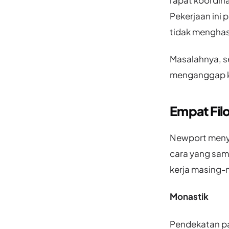
Pekerjaan ini 
tidak menghasi
Masalahnya, se
menganggap ke
Empat Fil
Newport meny
cara yang sam
kerja masing-
Monastik
Pendekatan pa