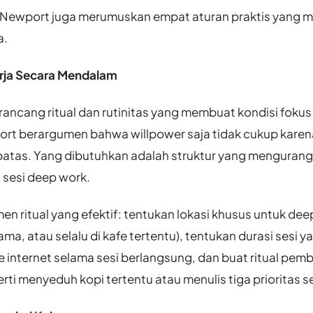
i, Newport juga merumuskan empat aturan praktis yang m
a.
erja Secara Mendalam
rancang ritual dan rutinitas yang membuat kondisi foku
ort berargumen bahwa willpower saja tidak cukup karen
batas. Yang dibutuhkan adalah struktur yang mengurang
 sesi deep work.
n ritual yang efektif: tentukan lokasi khusus untuk deep
ma, atau selalu di kafe tertentu), tentukan durasi sesi ya
e internet selama sesi berlangsung, dan buat ritual pem
rti menyeduh kopi tertentu atau menulis tiga prioritas 