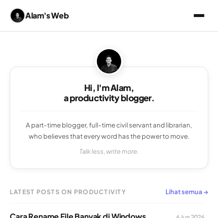
Alam's Web
Hi, I'm Alam,
a productivity blogger.
A part-time blogger, full-time civil servant and librarian,
who believes that every word has the power to move.
Talk less, write more.
Lihat semua →
LATEST POSTS ON PRODUCTIVITY
Cara Rename File Banyak di Windows
6 Jun 2026