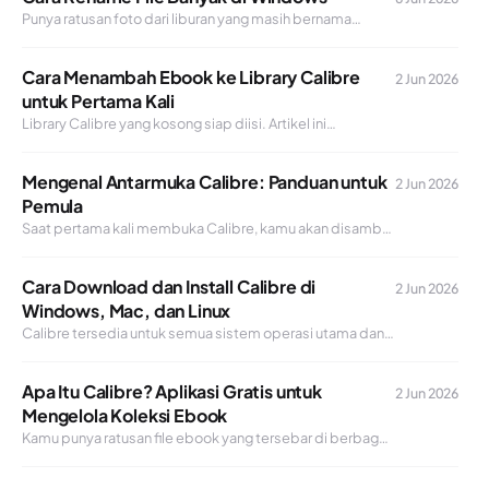
Punya ratusan foto dari liburan yang masih bernama
IMG_4821.jpg sampai IMG_5020.jpg? Atau file laporan
dengan…
Cara Menambah Ebook ke Library Calibre
2 Jun 2026
untuk Pertama Kali
Library Calibre yang kosong siap diisi. Artikel ini
membahas berbagai cara menambahkan ebook ke
Calibre,…
Mengenal Antarmuka Calibre: Panduan untuk
2 Jun 2026
Pemula
Saat pertama kali membuka Calibre, kamu akan disambut
antarmuka yang padat dengan berbagai tombol, panel,…
Cara Download dan Install Calibre di
2 Jun 2026
Windows, Mac, dan Linux
Calibre tersedia untuk semua sistem operasi utama dan
proses instalasinya cukup mudah. Artikel ini memandu…
Apa Itu Calibre? Aplikasi Gratis untuk
2 Jun 2026
Mengelola Koleksi Ebook
Kamu punya ratusan file ebook yang tersebar di berbagai
folder, dengan nama file yang tidak…