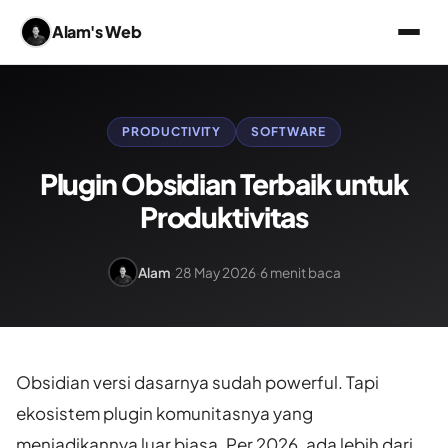
Alam's Web
PRODUCTIVITY
SOFTWARE
Plugin Obsidian Terbaik untuk
Produktivitas
Alam
·
28 May 2026
·
6 menit baca
Obsidian versi dasarnya sudah powerful. Tapi
ekosistem plugin komunitasnya yang
menjadikannya luar biasa. Per 2026, ada lebih dari