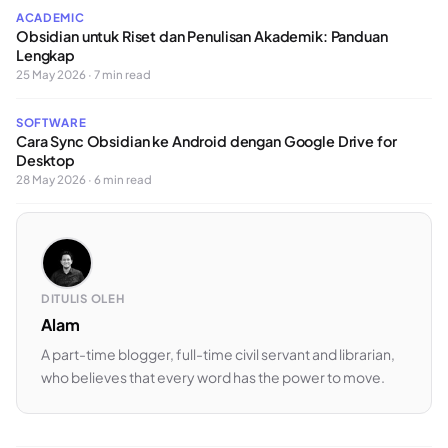
ACADEMIC
Obsidian untuk Riset dan Penulisan Akademik: Panduan
Lengkap
25 May 2026 · 7 min read
SOFTWARE
Cara Sync Obsidian ke Android dengan Google Drive for
Desktop
28 May 2026 · 6 min read
DITULIS OLEH
Alam
A part-time blogger, full-time civil servant and librarian,
who believes that every word has the power to move.