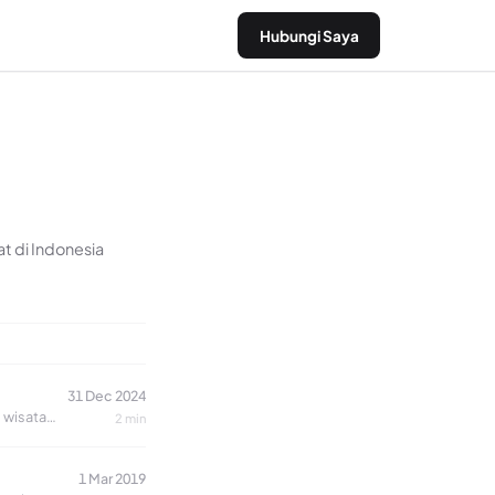
Hubungi Saya
t di Indonesia
31 Dec 2024
i wisata…
2 min
1 Mar 2019