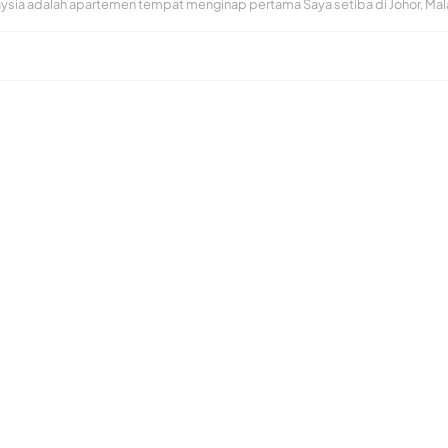
aysia adalah apartemen tempat menginap pertama Saya setiba di Johor, Mal