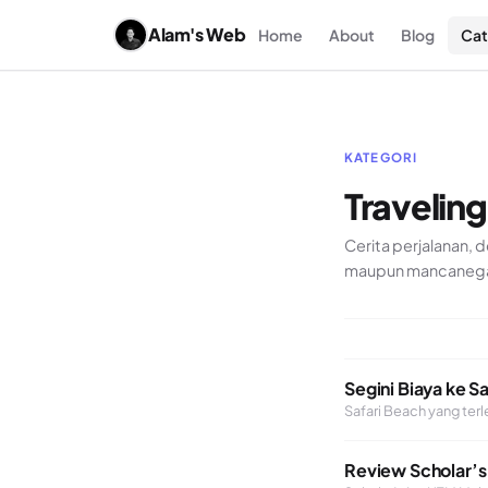
Alam's Web
Home
About
Blog
Cat
KATEGORI
Traveling
Cerita perjalanan, 
maupun mancanega
Segini Biaya ke S
Safari Beach yang ter
Review Scholar’s