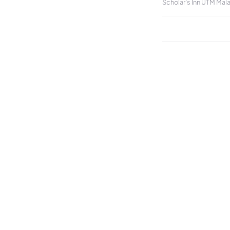
Scholar’s Inn UTM Mal
pada…