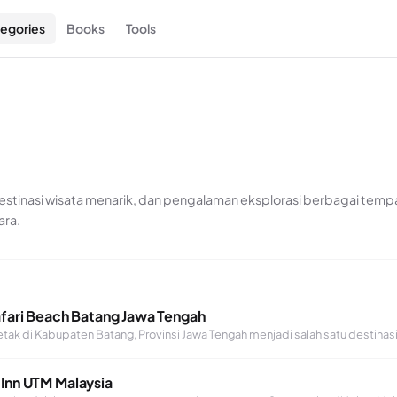
egories
Books
Tools
destinasi wisata menarik, dan pengalaman eksplorasi berbagai tempa
ra.
afari Beach Batang Jawa Tengah
letak di Kabupaten Batang, Provinsi Jawa Tengah menjadi salah satu destinas
 Inn UTM Malaysia