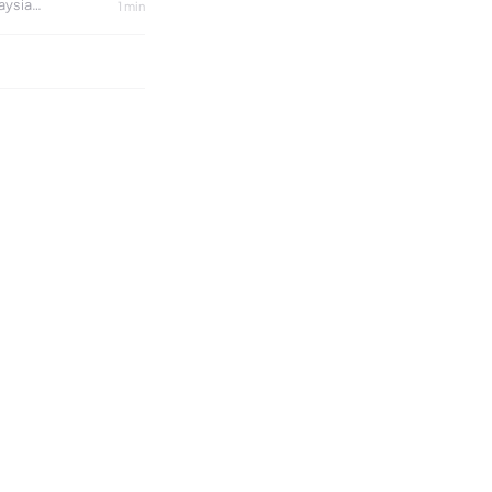
aysia
1 min