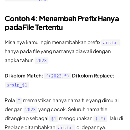
Contoh 4: Menambah Prefix Hanya
pada File Tertentu
Misalnya kamu ingin menambahkan prefix
arsip_
hanya pada file yang namanya diawali dengan
angka tahun
.
2023
Di kolom Match:
Di kolom Replace:
^(2023.*)
arsip_$1
Pola
memastikan hanya nama file yang dimulai
^
dengan
yang cocok. Seluruh nama file
2023
ditangkap sebagai
menggunakan
, lalu di
$1
(.*)
Replace ditambahkan
di depannya.
arsip_