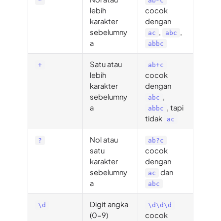
*
ab*c
lebih
cocok
karakter
dengan
sebelumny
,
,
ac
abc
a
abbc
Satu atau
+
ab+c
lebih
cocok
karakter
dengan
sebelumny
,
abc
a
, tapi
abbc
tidak
ac
Nol atau
?
ab?c
satu
cocok
karakter
dengan
sebelumny
dan
ac
a
abc
Digit angka
\d
\d\d\d
(0-9)
cocok