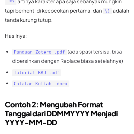
artinya karakter apa saja sebanyak mungkin
.*?
tapi berhenti di kecocokan pertama, dan
adalah
\)
tanda kurung tutup.
Hasilnya:
(ada spasi tersisa, bisa
Panduan Zotero .pdf
dibersihkan dengan Replace biasa setelahnya)
Tutorial BRU .pdf
Catatan Kuliah .docx
Contoh 2: Mengubah Format
Tanggal dari DDMMYYYY Menjadi
YYYY-MM-DD