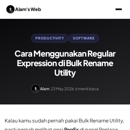
Alam's Web
PRODUCTIVITY
SOFTWARE
Cara Menggunakan Regular
Expression di Bulk Rename
Utility
Alam
·
23 May 2026
·
6 menit baca
Kalau kamu sudah pernah pakai Bulk Rename Utility,
pasti pernah melihat opsi
RegEx
di panel Replace.