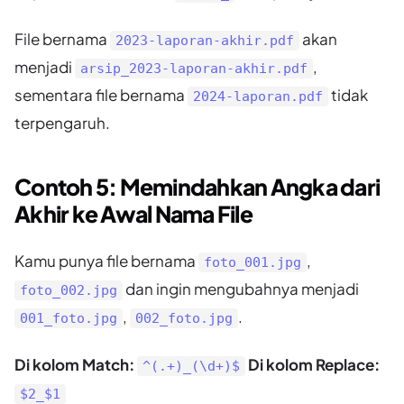
File bernama
akan
2023-laporan-akhir.pdf
menjadi
,
arsip_2023-laporan-akhir.pdf
sementara file bernama
tidak
2024-laporan.pdf
terpengaruh.
Contoh 5: Memindahkan Angka dari
Akhir ke Awal Nama File
Kamu punya file bernama
,
foto_001.jpg
dan ingin mengubahnya menjadi
foto_002.jpg
,
.
001_foto.jpg
002_foto.jpg
Di kolom Match:
Di kolom Replace:
^(.+)_(\d+)$
$2_$1