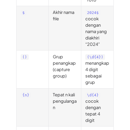
Akhir nama
$
2024$
file
cocok
dengan
nama yang
diakhiri
“2024”
Grup
()
(\d{4})
penangkap
menangkap
(capture
4 digit
group)
sebagai
grup
Tepat n kali
{n}
\d{4}
pengulanga
cocok
n
dengan
tepat 4
digit