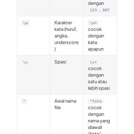
dengan
,
123
007
Karakter
\w
\w+
kata (huruf,
cocok
angka,
dengan
underscore
kata
)
apapun
Spasi
\s
\s+
cocok
dengan
satu atau
lebih spasi
Awal nama
^
^foto
file
cocok
dengan
nama yang
diawali
“foto”