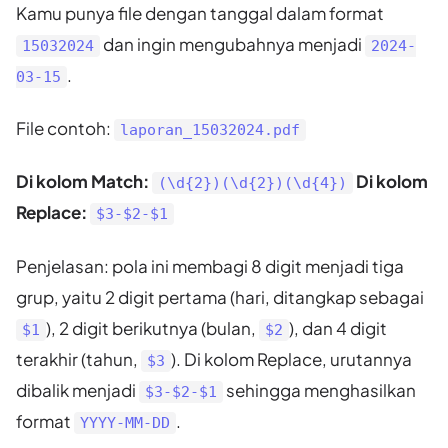
Kamu punya file dengan tanggal dalam format
dan ingin mengubahnya menjadi
15032024
2024-
.
03-15
File contoh:
laporan_15032024.pdf
Di kolom Match:
Di kolom
(\d{2})(\d{2})(\d{4})
Replace:
$3-$2-$1
Penjelasan: pola ini membagi 8 digit menjadi tiga
grup, yaitu 2 digit pertama (hari, ditangkap sebagai
), 2 digit berikutnya (bulan,
), dan 4 digit
$1
$2
terakhir (tahun,
). Di kolom Replace, urutannya
$3
dibalik menjadi
sehingga menghasilkan
$3-$2-$1
format
.
YYYY-MM-DD