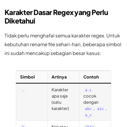
Karakter Dasar Regex yang Perlu
Diketahui
Tidak perlu menghafal semua karakter regex. Untuk
kebutuhan rename file sehari-hari, beberapa simbol
ini sudah mencakup sebagian besar kasus:
Simbol
Artinya
Contoh
Karakter
.
a.c
apa saja
cocok
(satu
dengan
karakter)
,
,
abc
a1c
a_c
Nol atau