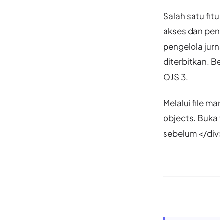
Salah satu fit
akses dan peng
pengelola jurn
diterbitkan. B
OJS 3.
Melalui file m
objects. Buka 
sebelum </div