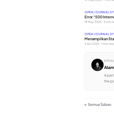
OPEN JOURNAL S
Error “500 Interna
19 May 2026 · 9 min 
OPEN JOURNAL S
Menampilkan Stat
4 Jan 2025 · 1 min rea
DITUL
Alam
A part
the p
← Semua Tulisan