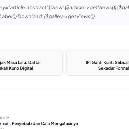
key=”article.abstract”} View: {$article->getViews()} {$ga
abel()} Download: {$galley->getViews()}
jak Masa Lalu: Daftar
IPI Ganti Kulit: Sebu
skah Kuno Digital
Sekadar Formal
YSTEM
 Email: Penyebab dan Cara Mengatasinya
ead