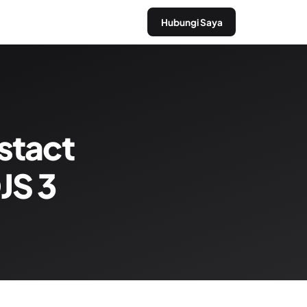
Hubungi Saya
stact
JS 3