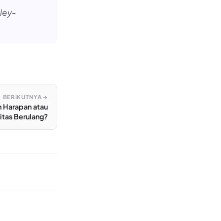
lley-
BERIKUTNYA →
ah Harapan atau
itas Berulang?