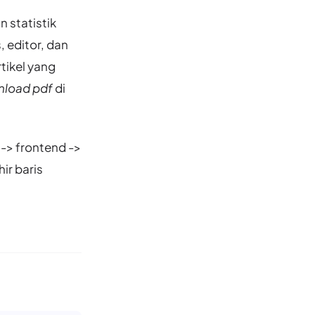
 statistik
, editor, dan
tikel yang
load pdf
di
 -> frontend ->
ir baris