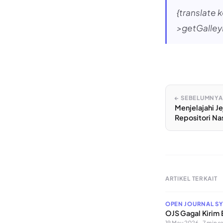
{translate 
>getGalleyL
← SEBELUMNYA
Menjelajahi Je
Repositori Na
ARTIKEL TERKAIT
OPEN JOURNAL S
OJS Gagal Kirim
19 May 2026 · 7 min r