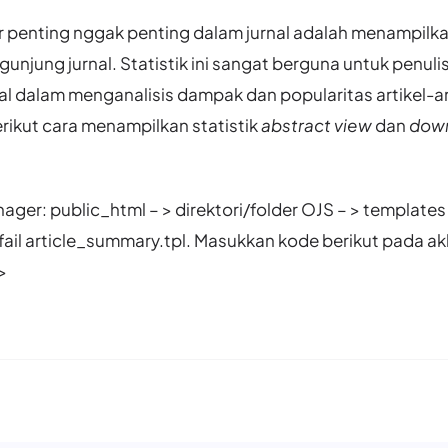
ur penting nggak penting dalam jurnal adalah menampilkan
unjung jurnal. Statistik ini sangat berguna untuk penulis
al dalam menganalisis dampak dan popularitas artikel-ar
erikut cara menampilkan statistik
abstract view
dan
down
anager: public_html – > direktori/folder OJS – > templates
fail article_summary.tpl. Masukkan kode berikut pada akh
>