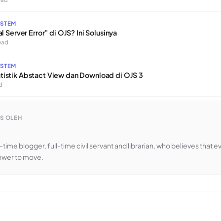
YSTEM
l Server Error” di OJS? Ini Solusinya
read
YSTEM
istik Abstact View dan Download di OJS 3
d
IS OLEH
-time blogger, full-time civil servant and librarian, who believes that 
ower to move.