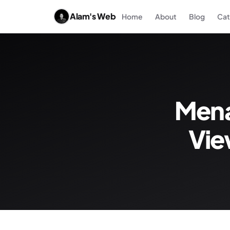
Alam's Web
Home
About
Blog
Cat
Mena
Vie