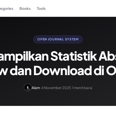
egories
Books
Tools
OPEN JOURNAL SYSTEM
mpilkan Statistik Ab
w dan Download di O
Alam
·
4 November 2025
·
1 menit baca