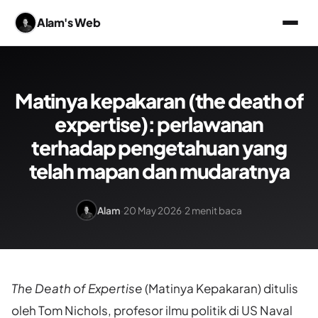
Alam's Web
Matinya kepakaran (the death of
expertise): perlawanan
terhadap pengetahuan yang
telah mapan dan mudaratnya
Alam
·
20 May 2026
·
2 menit baca
The Death of Expertise
(Matinya Kepakaran) ditulis
oleh Tom Nichols, profesor ilmu politik di US Naval